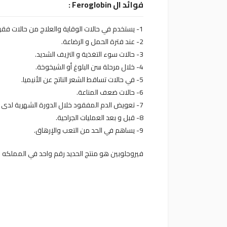
فوائد ال Feroglobin :
1- يستخدم في حالات الوقاية والعلاج من حالات فقر الدم ( الأنيميا) الناتجة عن نقص الحديد.
2- عند فترة الحمل و الرضاعة.
3- حالات سوء التغذية و النزيف الشديد.
4- خلال مرحلة سن البلوغ أو الشيخوخة.
5- في حالات تساقط الشعر الناتج عن الأنيميا.
6- حالات ضعف المناعة.
7- تعويض الدم المفقود خلال الدورة الشهرية لدى السيدات.
8- قبل و بعد العمليات الجراحية.
9- يساهم في الحد من التعب والإرهاق.
فيروجلوبين هو منتج الحديد رقم واحد في المملكه المتحده ⁦