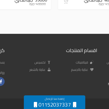
جنية
400.00 جنية
اقسام المنتجات
كن 
س
فيتامينات
تخسيس
يسعد
عناية بالجسم
عناية بالشعر
رواب
إضغط هنا للإتصال
01152037337