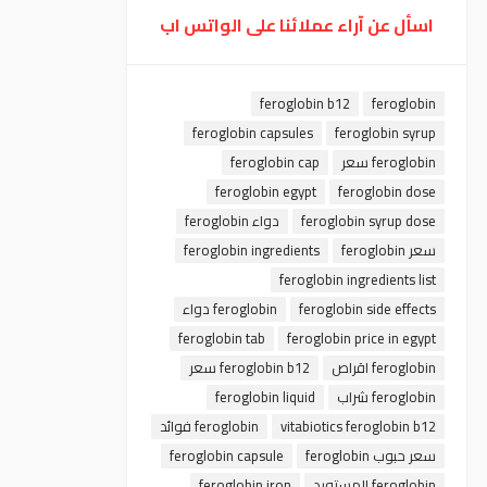
اسأل عن آراء عملائنا على الواتس اب
feroglobin b12
feroglobin
feroglobin capsules
feroglobin syrup
feroglobin سعر
feroglobin cap
feroglobin egypt
feroglobin dose
feroglobin syrup dose
دواء feroglobin
سعر feroglobin
feroglobin ingredients
feroglobin ingredients list
feroglobin side effects
feroglobin دواء
feroglobin tab
feroglobin price in egypt
feroglobin اقراص
feroglobin b12 سعر
feroglobin شراب
feroglobin liquid
vitabiotics feroglobin b12
feroglobin فوائد
سعر حبوب feroglobin
feroglobin capsule
feroglobin المستورد
feroglobin iron