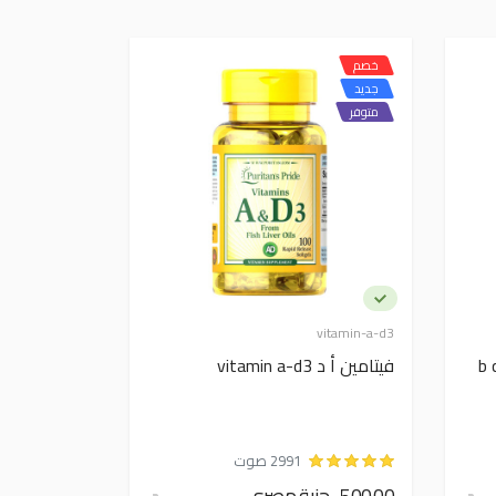
خصم
جديد
متوفر
vitamin-a-d3
فيتامين أ د vitamin a-d3
2991 صوت
500.00 جنية مصري