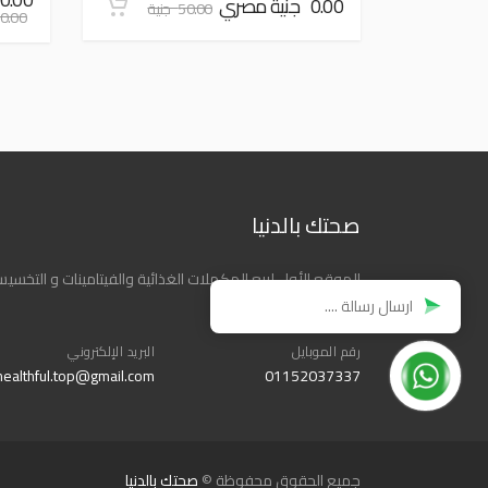
0.00 جنية مصري
50.00 جنية
450.00 
صحتك بالدنيا
الموقع الأول لبيع المكملات الغذائية والفيتامينات و التخسي
في الشرق الأوسط.
رقم الموبايل
البريد الإلكتروني
healthful.top@gmail.com
01152037337
جميع الحقوق محفوظة ©
صحتك بالدنيا