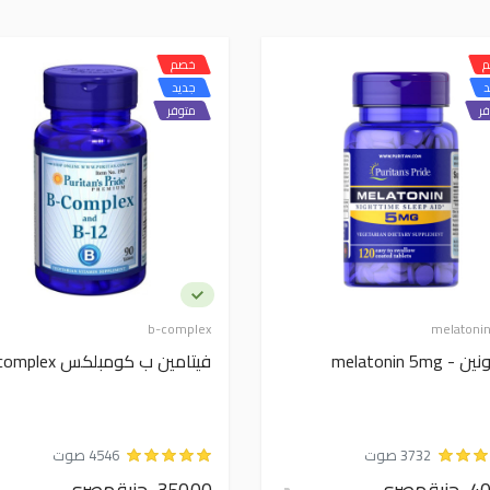
خصم
د
جديد
ر
متوفر
b-complex
melatoni
 melatonin 5mg
فيتامين ب كومبلكس b complex
3732 صوت
4546 صوت
ة مصري
350.00 جنية مصري