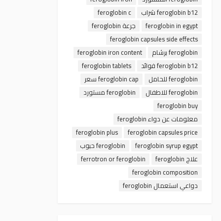
feroglobin b12 شراب
feroglobin c
feroglobin in egypt
جرعة feroglobin
feroglobin capsules side effects
feroglobin برشام
feroglobin iron content
feroglobin b12 فوائد
feroglobin tablets
feroglobin للحامل
feroglobin cap سعر
feroglobin للاطفال
feroglobin مستورد
feroglobin buy
معلومات عن دواء feroglobin
feroglobin plus
feroglobin capsules price
feroglobin syrup egypt
feroglobin حبوب
علاج feroglobin
ferrotron or feroglobin
feroglobin composition
دواعي استعمال feroglobin