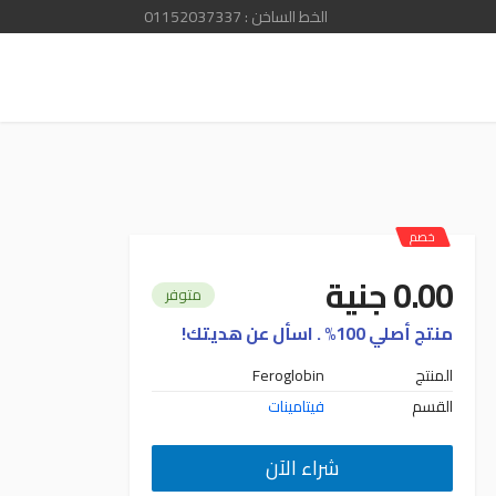
الخط الساخن : 01152037337
خصم
0.00 جنية
متوفر
منتج أصلي 100% . اسأل عن هديتك!
المنتج
Feroglobin
القسم
فيتامينات
شراء الآن