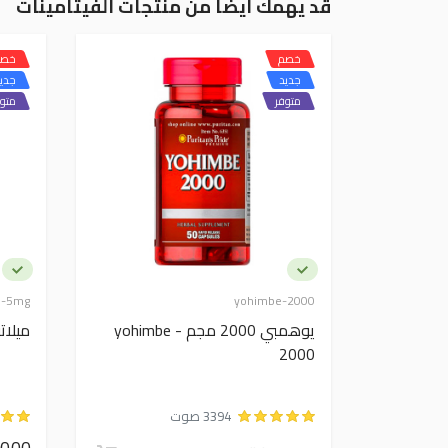
قد يهمك ايضاً من منتجات الفيتامينات
خصم
خصم
جديد
جدي
متوفر
متوف
n-5mg
yohimbe-2000
يوهمبي 2000 مجم - yohimbe
ميلاتونين -
2000
3394 صوت
400.00 جني