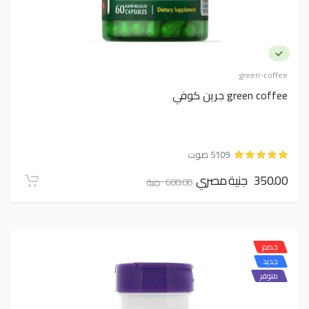
green-coffee
green coffee جرين كوفي
5109 صوت
350.00 جنية مصري
600.00 جنية
خصم
جديد
متوفر