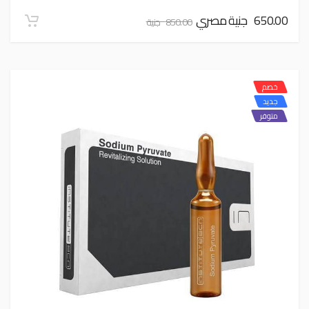
650.00 جنية مصري
850.00 جنية
خصم
جديد
متوفر