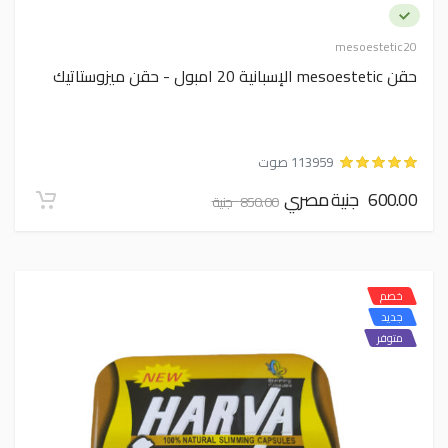
mesoestetic20
حقن mesoestetic الإسبانية 20 امبول - حقن ميزوستاتيك
113959 صوت
600.00 جنية مصري
850.00 جنية
خصم
جديد
متوفر