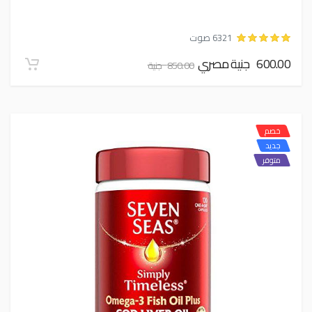
6321 صوت
600.00 جنية مصري
850.00 جنية
خصم
جديد
متوفر