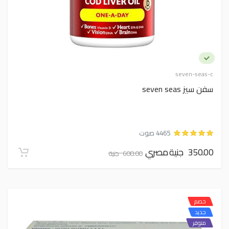
seven-seas-c
سفن سيز seven seas
4465 صوت
350.00 جنية مصري
600.00 جنية
خصم
جديد
متوفر