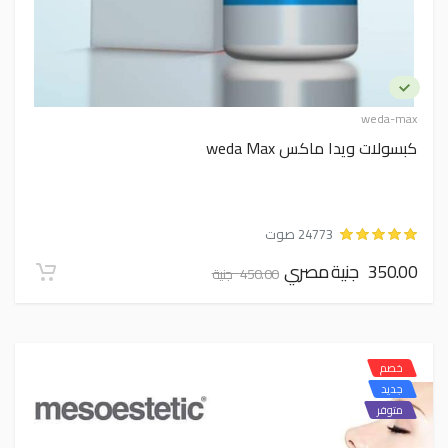
weda-max
كبسولات ويدا ماكس weda Max
24773 صوت
350.00 جنية مصري
450.00 جنية
خصم
جديد
متوفر