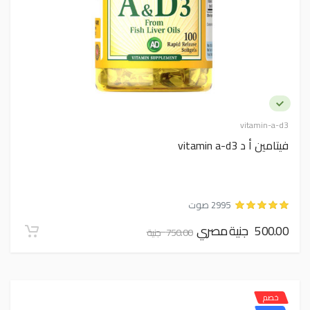
vitamin-a-d3
فيتامين أ د vitamin a-d3
2995 صوت
500.00 جنية مصري
750.00 جنية
خصم