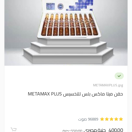
METAMAXPLUS.jpg
حقن ميتا ماكس بلس للتخسيس METAMAX PLUS
96889 صوت
400.00 جنية مصري
550.00 جنية