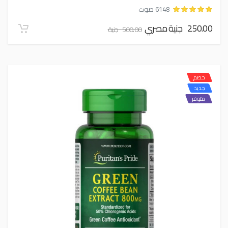
6148 صوت
250.00 جنية مصري
500.00 جنية
خصم
جديد
متوفر