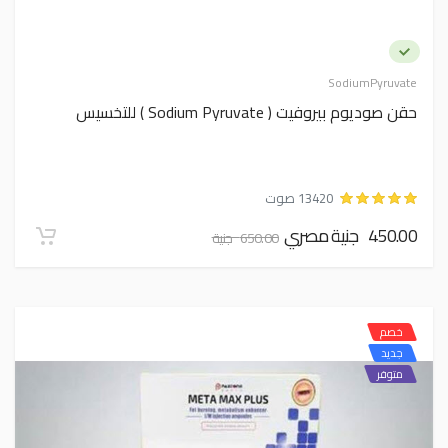
SodiumPyruvate
حقن صوديوم بيروفيت ( Sodium Pyruvate ) للتخسيس
13420 صوت
450.00 جنية مصري
650.00 جنية
خصم
جديد
متوفر