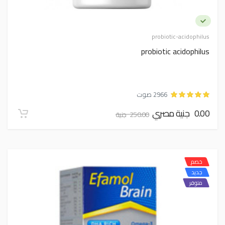
probiotic-acidophilus
probiotic acidophilus
2966 صوت
0.00 جنية مصري
250.00 جنية
خصم
جديد
متوفر