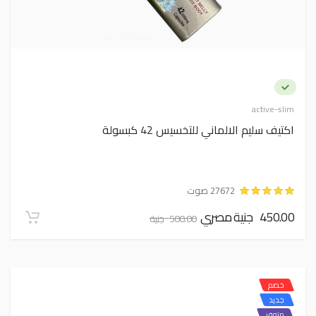
active-slim
اكتيف سليم الالماني للتخسيس 42 كبسولة
27672 صوت
450.00 جنية مصري
500.00 جنية
خصم
جديد
متوفر