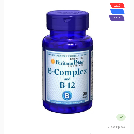
خصم
جديد
متوفر
b-complex