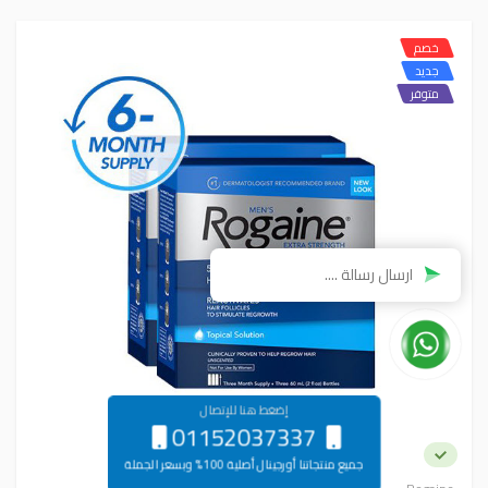
خصم
جديد
متوفر
إضغط هنا للإتصال
01152037337
جميع منتجاتنا أورجينال أصلية 100% وبسعر الجملة