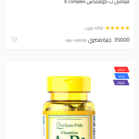
فيتامين ب كومبلكس b complex
4552 صوت
350.00 جنية مصري
600.00 جنية
خصم
جديد
متوفر