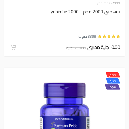
yohimbe-2000
يوهمبي 2000 مجم - yohimbe 2000
3398 صوت
0.00 جنية مصري
250.00 جنية
خصم
جديد
متوفر