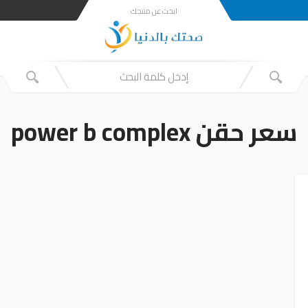
ابحث عن منتجك
سعر حقن power b complex