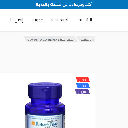
أهلا ومرحبا بك فى
صحتك بالدنيا!
الرئيسية
المنتجات
المدونة
إتصل بنا
الرئيسية
سعر حقن power b complex
خصم
جديد
متوفر