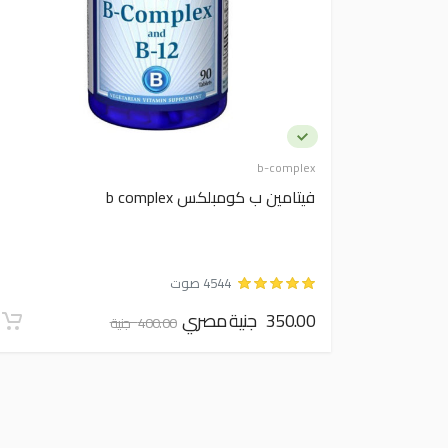
b-complex
فيتامين ب كومبلكس b complex
4544 صوت
350.00 جنية مصري
400.00 جنية