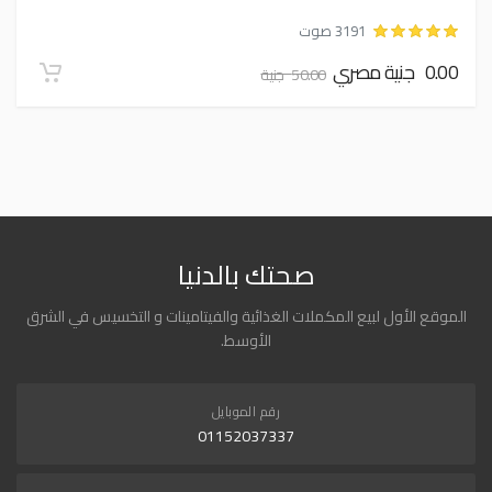
3191 صوت
0.00 جنية مصري
50.00 جنية
صحتك بالدنيا
الموقع الأول لبيع المكملات الغذائية والفيتامينات و التخسيس في الشرق
الأوسط.
رقم الموبايل
01152037337