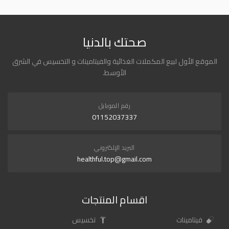
صحتك بالدنيا
الموقع الأول لبيع المكملات الغذائية والفيتامينات و التخسيس في الشرق
الأوسط.
رقم الموبايل
01152037337
البريد الإلكتروني
healthful.top@gmail.com
اقسام المنتجات
فيتامينات
تخسيس