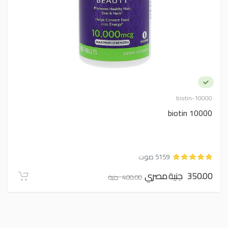
biotin-10000
biotin 10000
5159 صوت
350.00 جنية مصري
400.00 جنية