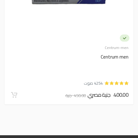
Centrum-men
Centrum men
4254 صوت
400.00 جنية مصري
450.00 جنية