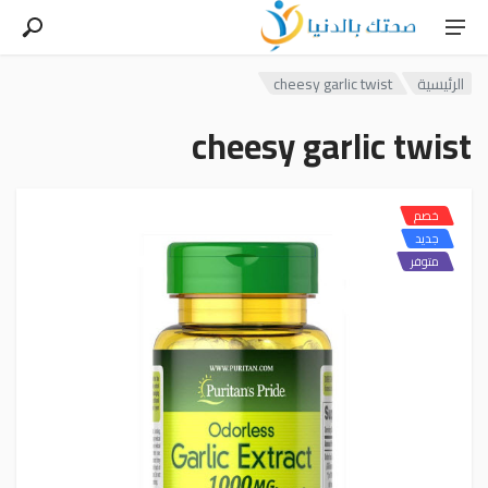
الرئيسية
cheesy garlic twist
cheesy garlic twist
خصم
جديد
متوفر