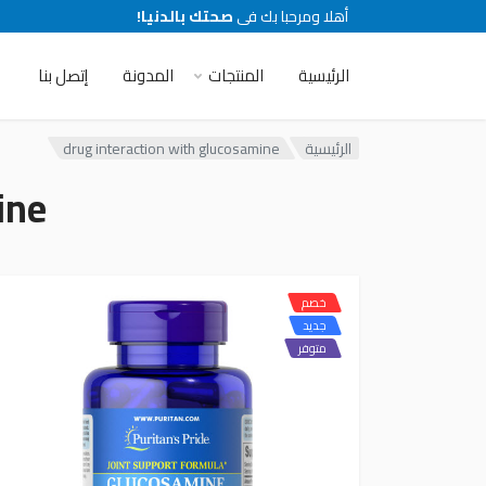
أهلا ومرحبا بك فى
صحتك بالدنيا!
الرئيسية
المنتجات
المدونة
إتصل بنا
الرئيسية
drug interaction with glucosamine
ine
خصم
جديد
متوفر