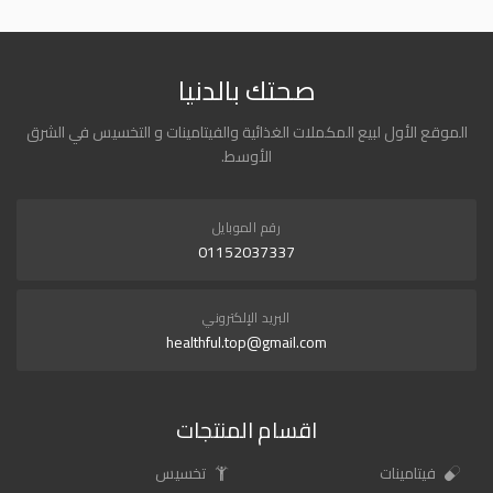
صحتك بالدنيا
الموقع الأول لبيع المكملات الغذائية والفيتامينات و التخسيس في الشرق
الأوسط.
رقم الموبايل
01152037337
البريد الإلكتروني
healthful.top@gmail.com
اقسام المنتجات
فيتامينات
تخسيس