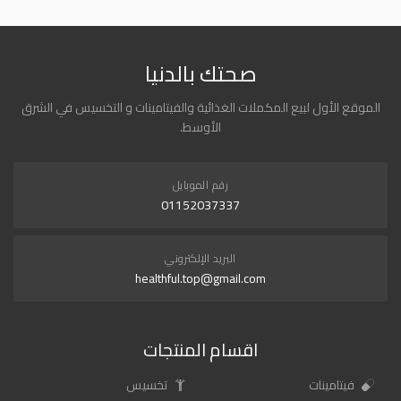
صحتك بالدنيا
الموقع الأول لبيع المكملات الغذائية والفيتامينات و التخسيس في الشرق
الأوسط.
رقم الموبايل
01152037337
البريد الإلكتروني
healthful.top@gmail.com
اقسام المنتجات
فيتامينات
تخسيس