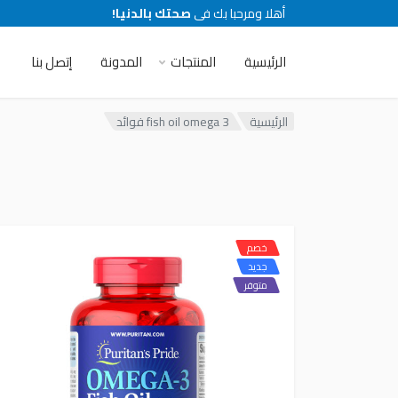
أهلا ومرحبا بك فى
صحتك بالدنيا!
الرئيسية
المنتجات
المدونة
إتصل بنا
الرئيسية
fish oil omega 3 فوائد
خصم
جديد
متوفر