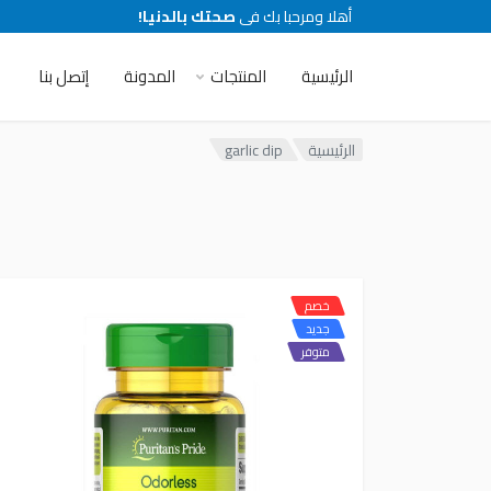
أهلا ومرحبا بك فى
صحتك بالدنيا!
الرئيسية
المنتجات
المدونة
إتصل بنا
الرئيسية
garlic dip
خصم
جديد
متوفر