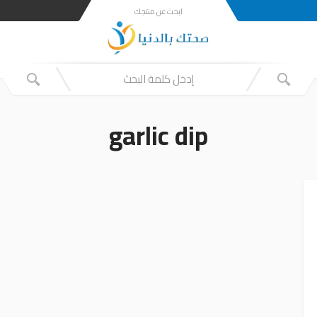
ابحث عن منتجك
garlic dip