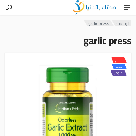
الرئيسية
garlic press
garlic press
خصم
جديد
متوفر