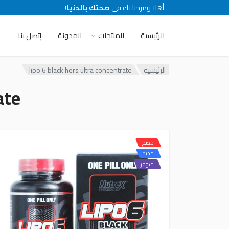
أهلا ومرحبا بك فى
صحتك بالدنيا!
الرئيسية
المنتجات
المدونة
إتصل بنا
الرئيسية
lipo 6 black hers ultra concentrate
ate
خصم
جديد
متوفر