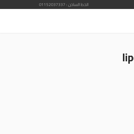
الخط الساخن : 01152037337
li