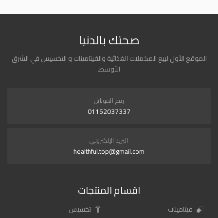
صحتك بالدنيا
الموقع الأول لبيع المكملات الغذائية والفيتامينات و التخسيس في الشرق
الأوسط.
رقم الموبايل
01152037337
البريد الإلكتروني
healthful.top@gmail.com
اقسام المنتجات
فيتامينات
تخسيس