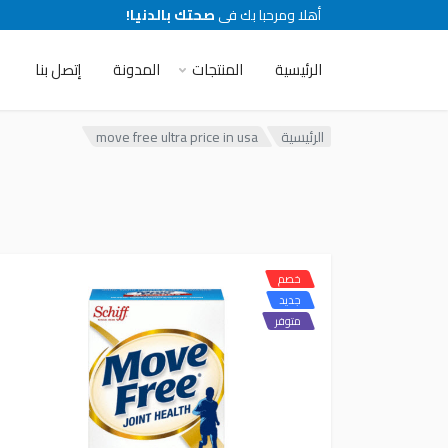
أهلا ومرحبا بك فى
صحتك بالدنيا!
الرئيسية
المنتجات
المدونة
إتصل بنا
الرئيسية
move free ultra price in usa
خصم
جديد
متوفر