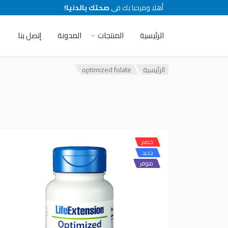
أهلا ومرحبا بك فى
صحتك بالدنيا!
الرئيسية
المنتجات
المدونة
إتصل بنا
الرئيسية
optimized folate
خصم
جديد
متوفر