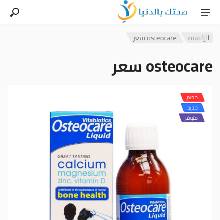
الرئيسية
osteocare سعر
osteocare سعر
خصم
جديد
متوفر