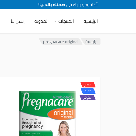
أهلا ومرحبا بك فى
صحتك بالدنيا!
الرئيسية
المنتجات
المدونة
إتصل بنا
الرئيسية
pregnacare original
خصم
جديد
متوفر