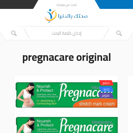
ابحث عن منتجك
pregnacare original
خصم
جديد
متوفر