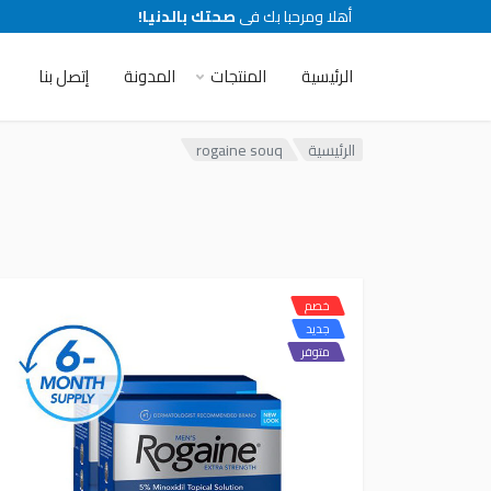
أهلا ومرحبا بك فى
صحتك بالدنيا!
الرئيسية
المنتجات
المدونة
إتصل بنا
الرئيسية
rogaine souq
خصم
جديد
متوفر