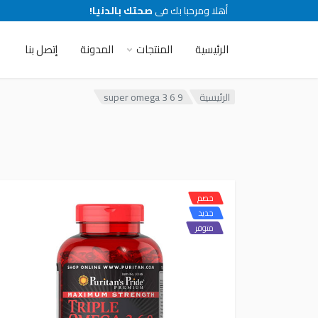
أهلا ومرحبا بك فى
صحتك بالدنيا!
الرئيسية
المنتجات
المدونة
إتصل بنا
الرئيسية
super omega 3 6 9
خصم
جديد
متوفر