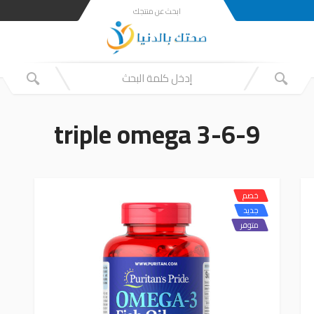
ابحث عن منتجك
triple omega 3-6-9
خصم
جديد
متوفر