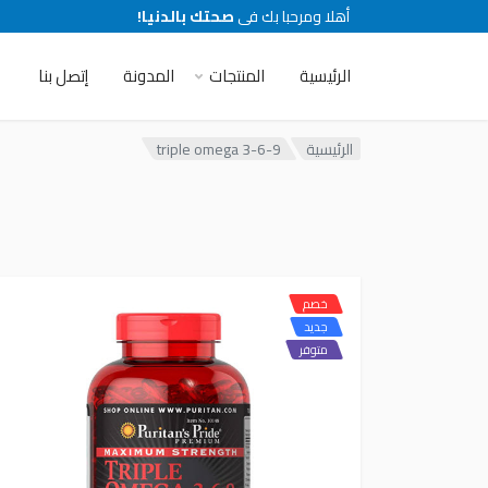
أهلا ومرحبا بك فى
صحتك بالدنيا!
الرئيسية
المنتجات
المدونة
إتصل بنا
الرئيسية
triple omega 3-6-9
خصم
جديد
متوفر