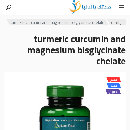
الرئيسية
turmeric curcumin and magnesium bisglycinate chelate
turmeric curcumin and
magnesium bisglycinate
chelate
خصم
جديد
متوفر