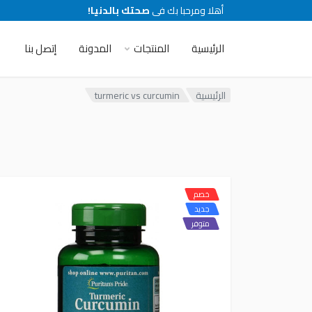
أهلا ومرحبا بك فى
صحتك بالدنيا!
الرئيسية
المنتجات
المدونة
إتصل بنا
الرئيسية
turmeric vs curcumin
خصم
جديد
متوفر