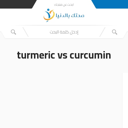
ابحث عن منتجك
turmeric vs curcumin